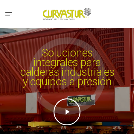
Skip
Menu
to
main
content
Soluciones
integrales para
calderas industriales
y equipos a presión
Play
Video