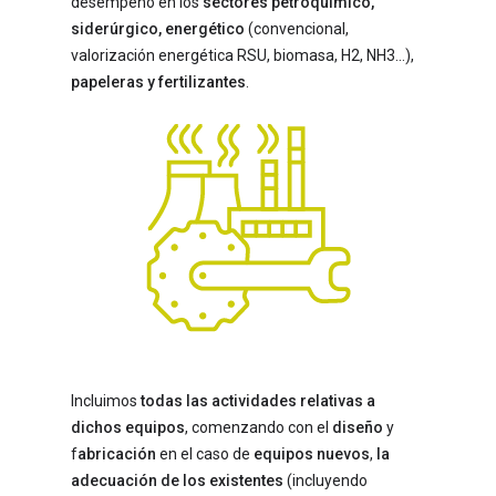
desempeño en los
sectores petroquímico,
siderúrgico, energético
(convencional,
valorización energética RSU, biomasa, H2, NH3…),
papeleras y fertilizantes
.
Incluimos
todas las actividades relativas a
dichos equipos
, comenzando con el
diseño
y
f
abricación
en el caso de
equipos nuevos
,
la
adecuación de los existentes
(incluyendo