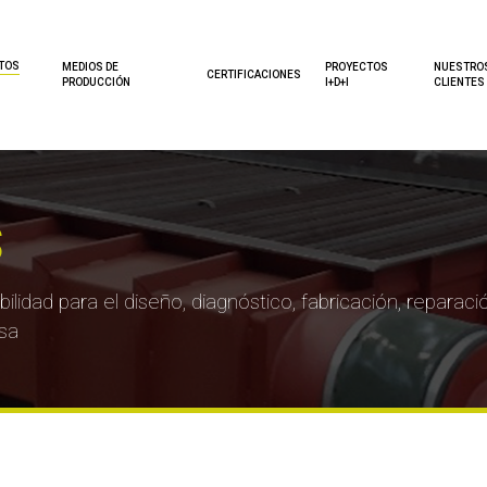
TOS
MEDIOS DE
PROYECTOS
NUESTRO
CERTIFICACIONES
PRODUCCIÓN
I+D+I
CLIENTES
s
dad para el diseño, diagnóstico, fabricación, reparaci
sa