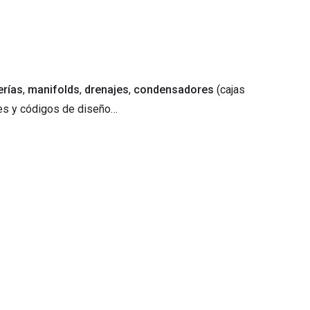
erías
,
manifolds
,
drenajes
,
condensadores
(cajas
les y códigos de diseño…